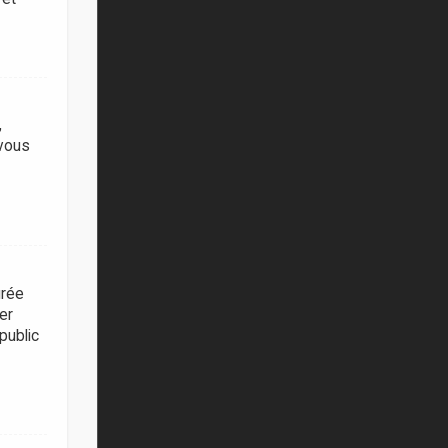
,
 vous
urée
er
public