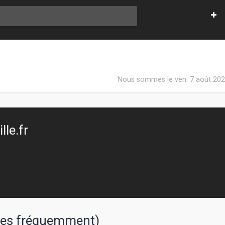
Nous sommes le ven. 7 août 202
le.fr
sées fréquemment)