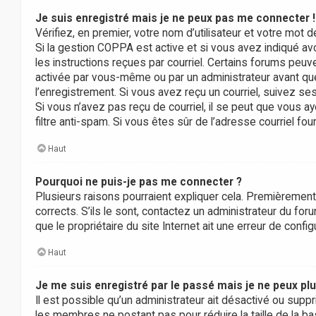
Je suis enregistré mais je ne peux pas me connecter !
Vérifiez, en premier, votre nom d’utilisateur et votre mot de
Si la gestion COPPA est active et si vous avez indiqué av
les instructions reçues par courriel. Certains forums peu
activée par vous-même ou par un administrateur avant que
l’enregistrement. Si vous avez reçu un courriel, suivez ses
Si vous n’avez pas reçu de courriel, il se peut que vous aye
filtre anti-spam. Si vous êtes sûr de l’adresse courriel fou
Haut
Pourquoi ne puis-je pas me connecter ?
Plusieurs raisons pourraient expliquer cela. Premièrement,
corrects. S’ils le sont, contactez un administrateur du for
que le propriétaire du site Internet ait une erreur de configu
Haut
Je me suis enregistré par le passé mais je ne peux pl
Il est possible qu’un administrateur ait désactivé ou supp
les membres ne postant pas pour réduire la taille de la ba