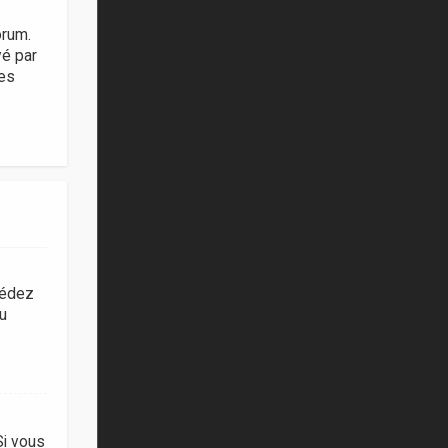
orum.
vé par
ies
cédez
du
Si vous