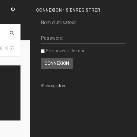
CONNEXION
•
S’ENREGISTRER
R
e
6 10:57
Se souvenir de moi
c
h
e
r
S’enregistrer
c
h
e
r