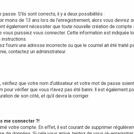
 passe. S’ils sont corrects, il y a deux possibilités :
oir moins de 13 ans lors de l’enregistrement, alors vous devrez s
vent également nécessiter que toute nouvelle création de compte 
 vous puissiez vous connecter. Cette information est indiquée l
 instructions.
z fourni une adresse incorrecte ou que le courriel ait été traité p
rnie, contactez un administrateur.
 vérifiez que votre nom d’utilisateur et votre mot de passe soien
um pour vérifier que vous n’avez pas été banni. Il est également p
ration de son côté, et qu’il devra la corriger.
us me connecter ?!
rimé votre compte. En effet, il est courant de supprimer régulière
se de données. Si cela vous arrive, tentez de vous ré-enregistrer