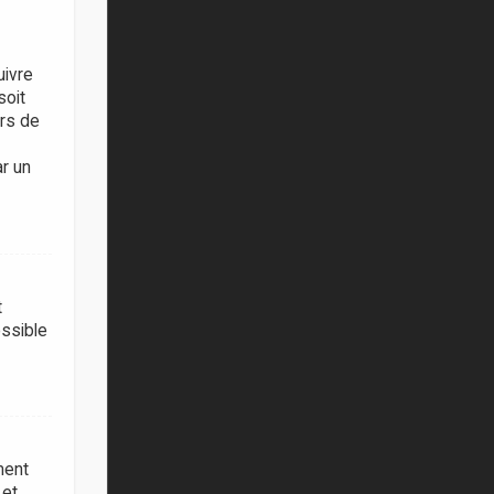
uivre
soit
ors de
ar un
t
ossible
ment
 et