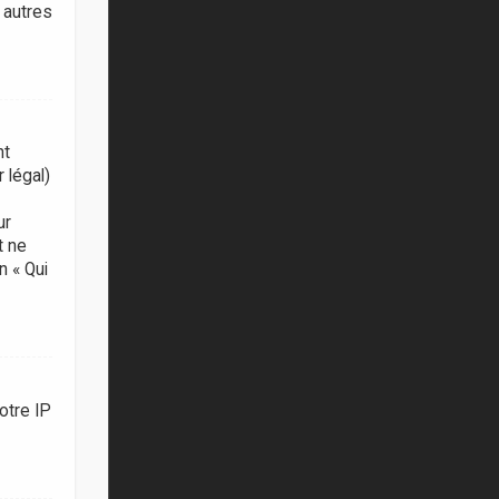
 autres
nt
 légal)
ur
t ne
n « Qui
otre IP