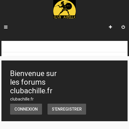
R
INDEX DU FORUM
e
c
Bienvenue sur
h
les forums
e
clubachille.fr
r
clubachille.fr
c
CONNEXION
S’ENREGISTRER
h
e