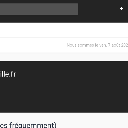
Nous sommes le ven. 7 août 202
le.fr
sées fréquemment)