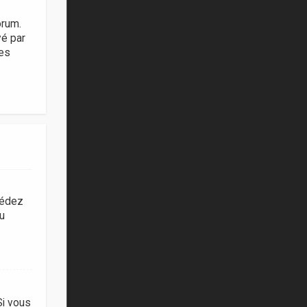
orum.
vé par
ies
cédez
du
Si vous