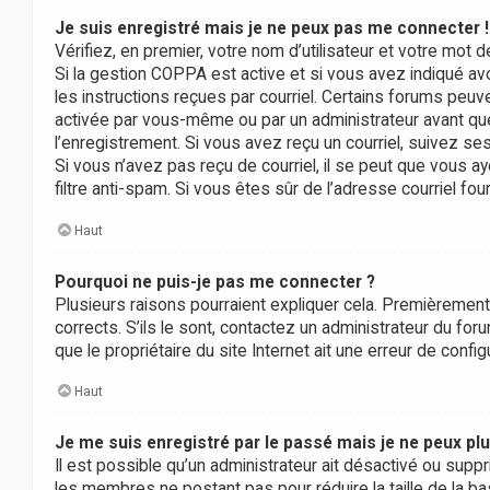
Je suis enregistré mais je ne peux pas me connecter !
Vérifiez, en premier, votre nom d’utilisateur et votre mot de
Si la gestion COPPA est active et si vous avez indiqué av
les instructions reçues par courriel. Certains forums peu
activée par vous-même ou par un administrateur avant que
l’enregistrement. Si vous avez reçu un courriel, suivez ses
Si vous n’avez pas reçu de courriel, il se peut que vous aye
filtre anti-spam. Si vous êtes sûr de l’adresse courriel fou
Haut
Pourquoi ne puis-je pas me connecter ?
Plusieurs raisons pourraient expliquer cela. Premièrement,
corrects. S’ils le sont, contactez un administrateur du for
que le propriétaire du site Internet ait une erreur de configu
Haut
Je me suis enregistré par le passé mais je ne peux pl
Il est possible qu’un administrateur ait désactivé ou supp
les membres ne postant pas pour réduire la taille de la ba