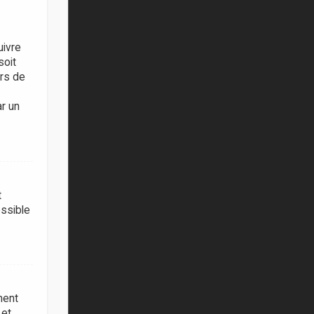
uivre
soit
ors de
ar un
t
ossible
ment
 et