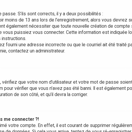
 passe. S’ils sont corrects, il y a deux possibilités :
oir moins de 13 ans lors de l’enregistrement, alors vous devrez s
vent également nécessiter que toute nouvelle création de compte 
 vous puissiez vous connecter. Cette information est indiquée l
 instructions.
z fourni une adresse incorrecte ou que le courriel ait été traité p
rnie, contactez un administrateur.
 vérifiez que votre nom d’utilisateur et votre mot de passe soien
um pour vérifier que vous n’avez pas été banni. Il est également p
ration de son côté, et qu’il devra la corriger.
us me connecter ?!
rimé votre compte. En effet, il est courant de supprimer régulière
se de données. Si cela vous arrive, tentez de vous ré-enregistrer