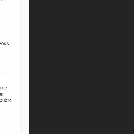
,
 vous
urée
er
public