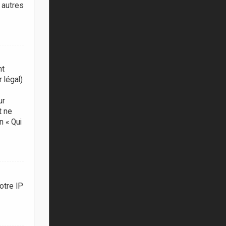
 autres
nt
 légal)
ur
t ne
n « Qui
otre IP