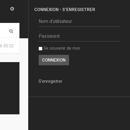
CONNEXION
•
S’ENREGISTRER
R
e
6 05:32
Se souvenir de moi
c
h
e
r
S’enregistrer
c
h
e
r