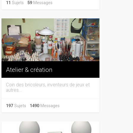
11
Sujets
59
Messages
Atelier & création
Coin des bricoleurs, inventeurs de jeux et
autres...
197
Sujets
1490
Messages