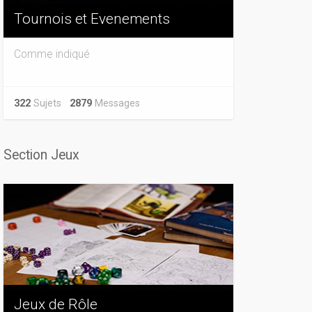
Tournois et Evenements
Comme indiqué
322
Sujets
2879
Messages
Section Jeux
Jeux de Rôle