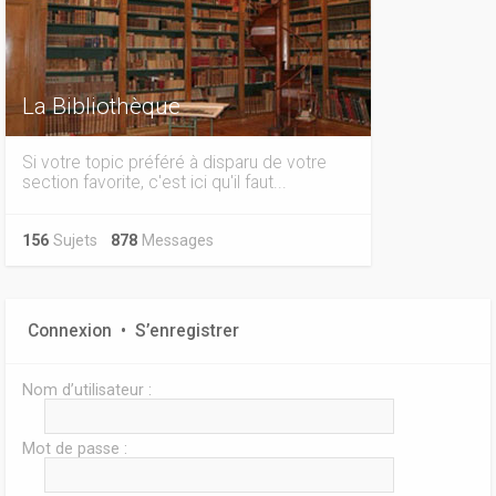
La Bibliothèque
Si votre topic préféré à disparu de votre
section favorite, c'est ici qu'il faut...
156
Sujets
878
Messages
Connexion
•
S’enregistrer
Nom d’utilisateur :
Mot de passe :