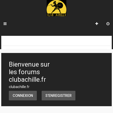
R
INDEX DU FORUM
e
c
Bienvenue sur
h
les forums
e
clubachille.fr
r
clubachille.fr
c
CONNEXION
S’ENREGISTRER
h
e