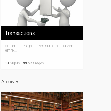
Transactions
commandes groupées sur le net ou ventes
entre...
13
Sujets
99
Messages
Archives