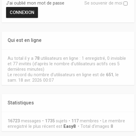
J’ai oublié mon mot de passe
Se souvenir de moi
Qui est en ligne
Au total il y a
78
utilisateurs en ligne : 1 enregistré, 0 invisible
et 77 invités (d’après le nombre d’utilisateurs actifs ces 5
dernières minutes)
Le record du nombre d’utilisateurs en ligne est de
651
, le
sam. 18 avr. 2026 00:07
Statistiques
16723
messages •
1735
sujets •
117
membres • Le membre
enregistré le plus récent est
Easy8
. • Total d’images
8