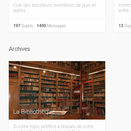
Coin des bricoleurs, inventeurs de jeux et
comma
autres...
entre..
197
Sujets
1490
Messages
13
Su
Archives
La Bibliothèque
Si votre topic préféré à disparu de votre