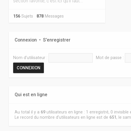
section favorite, c'est ici qu'il faut...
156
Sujets
878
Messages
Connexion
•
S’enregistrer
Nom d’utilisateur :
Mot de passe :
Qui est en ligne
Au total il y a
69
utilisateurs en ligne : 1 enregistré, 0 invisibl
Le record du nombre d’utilisateurs en ligne est de
651
, le sam