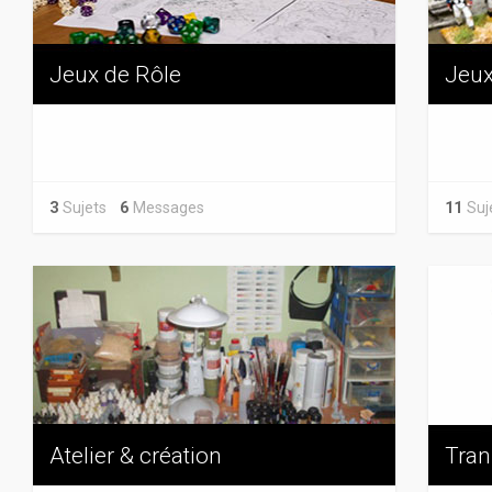
Jeux de Rôle
Jeux
3
Sujets
6
Messages
11
Su
Atelier & création
Tran