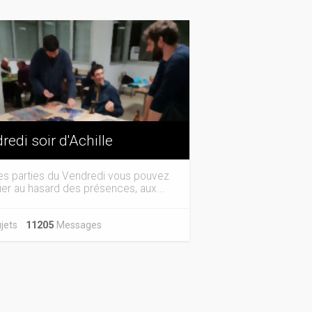
redi soir d'Achille
es parties du Vendredi vous pouvez
ier au hasard des présences, aux...
jets
11205
Messages