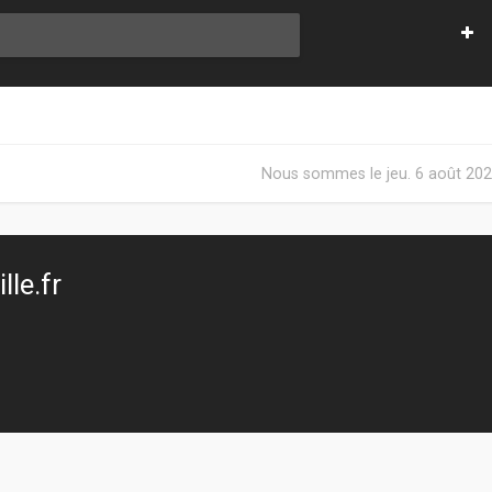
Nous sommes le jeu. 6 août 202
le.fr