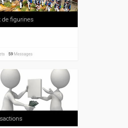
 de figurines
jets
59
Messages
sactions