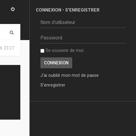
CONNEXION
•
S’ENREGISTRER
R
e
6 23:27
Se souvenir de moi
c
h
e
J’ai oublié mon mot de passe
r
S’enregistrer
c
h
e
r