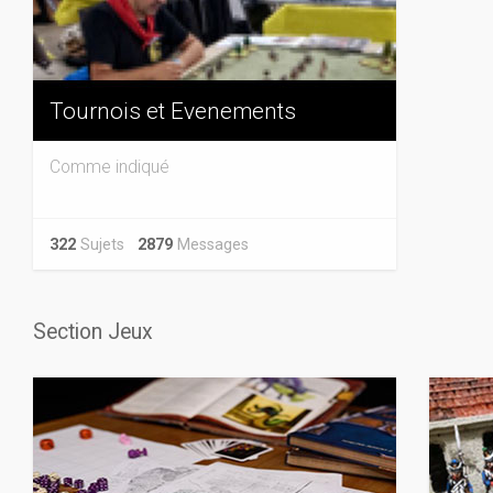
Tournois et Evenements
Comme indiqué
322
Sujets
2879
Messages
Section Jeux