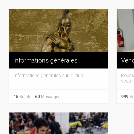
Informations générales
Vend
Informations générales sur le club...
Pour l
vous f
15
Sujets
60
Messages
999
Su