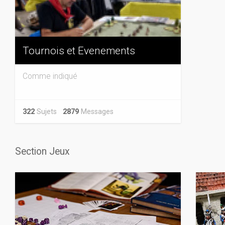
Tournois et Evenements
Comme indiqué
322
Sujets
2879
Messages
Section Jeux