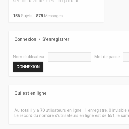
section favorite, c'est ici qu'il faut...
156
Sujets
878
Messages
Connexion
•
S’enregistrer
Nom d’utilisateur :
Mot de passe :
Qui est en ligne
Au total il y a
70
utilisateurs en ligne : 1 enregistré, 0 invisibl
Le record du nombre d’utilisateurs en ligne est de
651
, le sam