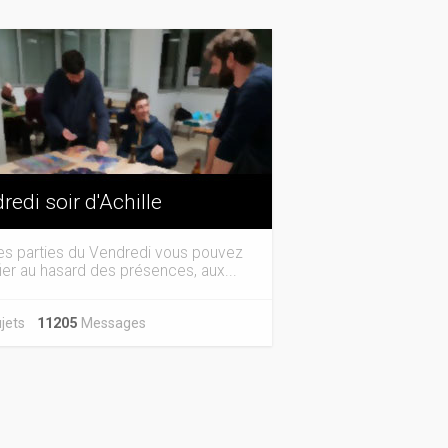
redi soir d'Achille
es parties du Vendredi vous pouvez
ier au hasard des présences, aux...
jets
11205
Messages