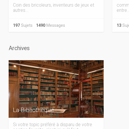
Coin des bricoleurs, inventeurs de jeux et
comma
autres...
entre..
197
Sujets
1490
Messages
13
Su
Archives
La Bibliothèque
Si votre topic préféré à disparu de votre