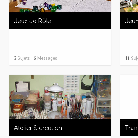
Jeux de Rôle
Jeux
3
Sujets
6
Messages
11
Su
Atelier & création
Tran