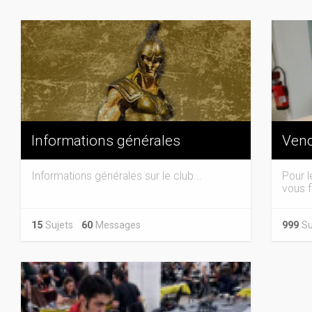
Informations générales
Vend
Informations générales sur le club...
Pour l
vous f
15
Sujets
60
Messages
999
Su