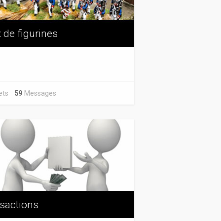
 de figurines
jets
59
Messages
sactions