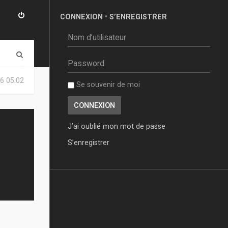
CONNEXION
•
S’ENREGISTRER
R
e
6 05:02
Se souvenir de moi
c
h
e
J’ai oublié mon mot de passe
r
S’enregistrer
c
h
e
r