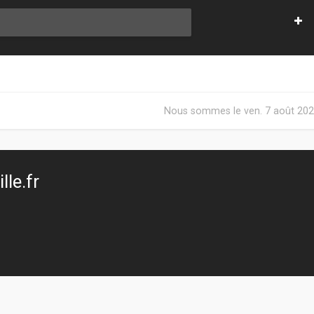
Nous sommes le ven. 7 août 202
le.fr