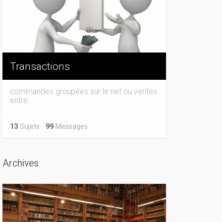
Transactions
commandes groupées sur le net ou ventes
entre...
13
Sujets
99
Messages
Archives