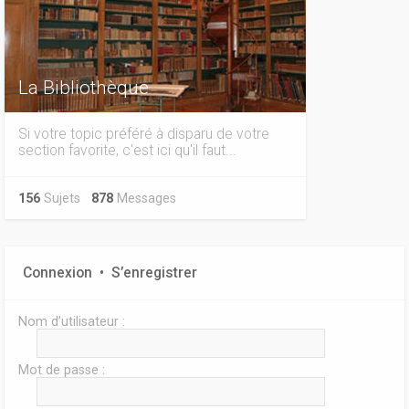
La Bibliothèque
Si votre topic préféré à disparu de votre
section favorite, c'est ici qu'il faut...
156
Sujets
878
Messages
Connexion
•
S’enregistrer
Nom d’utilisateur :
Mot de passe :