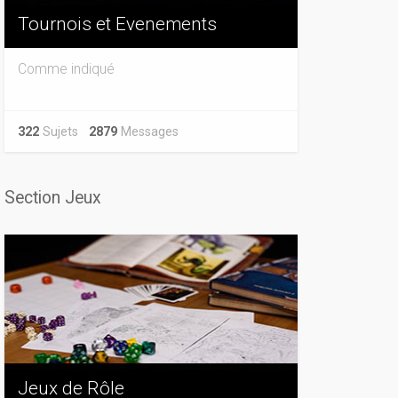
Tournois et Evenements
Comme indiqué
322
Sujets
2879
Messages
Section Jeux
Jeux de Rôle