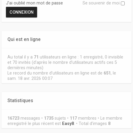
J’ai oublié mon mot de passe
Se souvenir de moi
Qui est en ligne
Au total il y a
71
utilisateurs en ligne : 1 enregistré, 0 invisible
et 70 invités (d’après le nombre d’utilisateurs actifs ces 5
dernières minutes)
Le record du nombre d’utilisateurs en ligne est de
651
, le
sam. 18 avr. 2026 00:07
Statistiques
16723
messages •
1735
sujets •
117
membres • Le membre
enregistré le plus récent est
Easy8
. • Total d’images
8