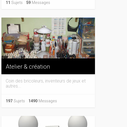
11
Sujets
59
Messages
Atelier & création
Coin des bricoleurs, inventeurs de jeux et
autres...
197
Sujets
1490
Messages