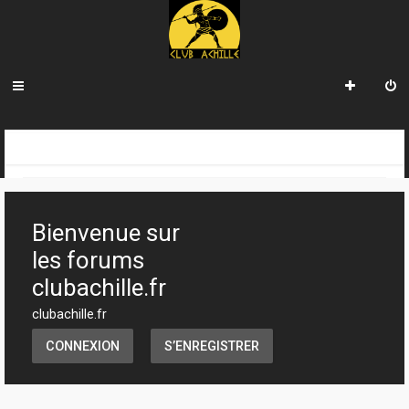
R
INDEX DU FORUM
e
c
Bienvenue sur
h
les forums
e
clubachille.fr
r
clubachille.fr
c
CONNEXION
S’ENREGISTRER
h
e