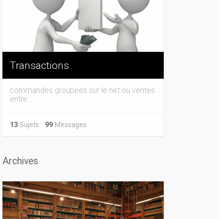
Transactions
commandes groupées sur le net ou ventes
entre...
13
Sujets
99
Messages
Archives