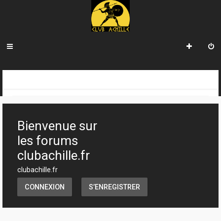
R
INDEX DU FORUM
e
c
Bienvenue sur
h
les forums
e
clubachille.fr
r
clubachille.fr
c
CONNEXION
S’ENREGISTRER
h
e