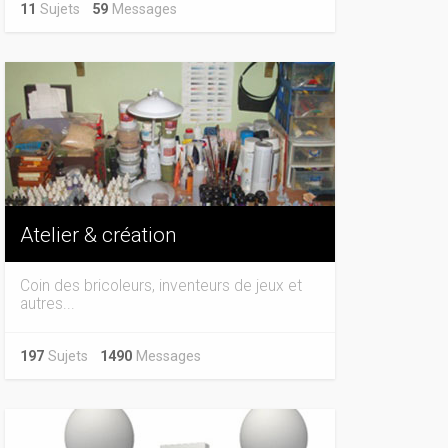
11
Sujets
59
Messages
Atelier & création
Coin des bricoleurs, inventeurs de jeux et
autres...
197
Sujets
1490
Messages