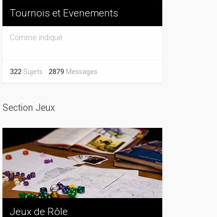
Tournois et Evenements
Comme indiqué
322
Sujets
2879
Messages
Section Jeux
Jeux de Rôle