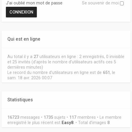
J’ai oublié mon mot de passe
Se souvenir de moi
Qui est en ligne
Au total il y a
27
utilisateurs en ligne : 2 enregistrés, 0 invisible
et 25 invités (d’après le nombre d’utilisateurs actifs ces 5
dernières minutes)
Le record du nombre d’utilisateurs en ligne est de
651
, le
sam. 18 avr. 2026 00:07
Statistiques
16723
messages •
1735
sujets •
117
membres • Le membre
enregistré le plus récent est
Easy8
. • Total d’images
8