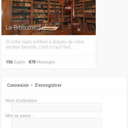
La Bibliothèque
Si votre topic préféré à disparu de votre
section favorite, c'est ici qu'il faut...
156
Sujets
878
Messages
Connexion
•
S’enregistrer
Nom d’utilisateur :
Mot de passe :