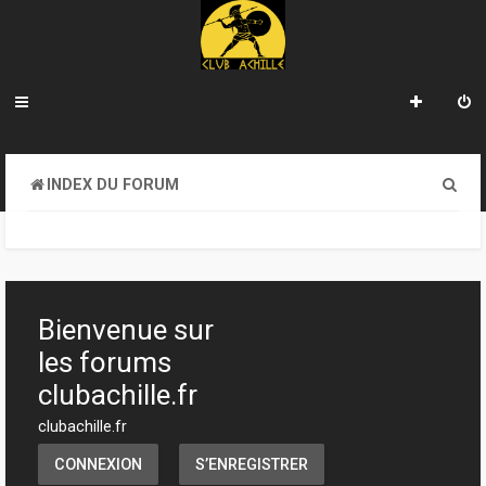
R
INDEX DU FORUM
e
c
h
e
Bienvenue sur
r
les forums
c
clubachille.fr
h
clubachille.fr
e
CONNEXION
S’ENREGISTRER