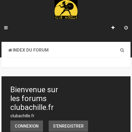
R
INDEX DU FORUM
e
c
h
e
Bienvenue sur
r
les forums
c
clubachille.fr
h
clubachille.fr
e
CONNEXION
S’ENREGISTRER