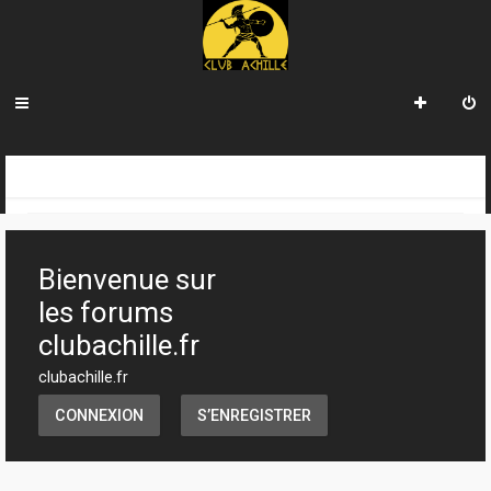
R
INDEX DU FORUM
e
c
Bienvenue sur
h
les forums
e
clubachille.fr
r
clubachille.fr
c
CONNEXION
S’ENREGISTRER
h
e