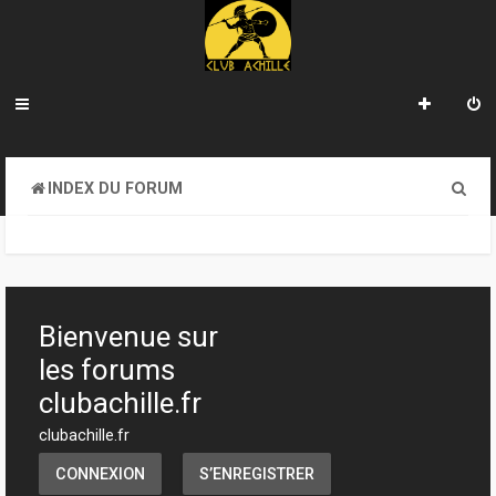
R
INDEX DU FORUM
e
c
h
e
Bienvenue sur
r
les forums
c
clubachille.fr
h
clubachille.fr
e
CONNEXION
S’ENREGISTRER