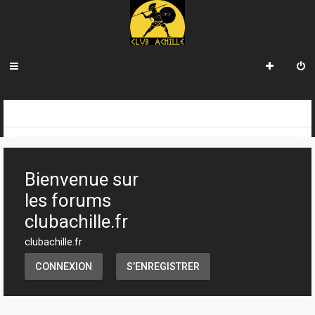
R
INDEX DU FORUM
e
c
Bienvenue sur
h
les forums
e
clubachille.fr
r
clubachille.fr
c
CONNEXION
S’ENREGISTRER
h
e