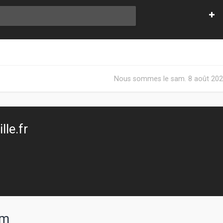
Nous sommes le sam. 8 août 202
le.fr
um