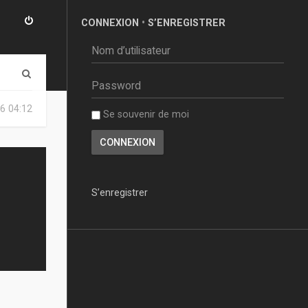
CONNEXION
•
S’ENREGISTRER
R
e
6 04:12
Se souvenir de moi
c
h
e
r
S’enregistrer
c
h
e
r