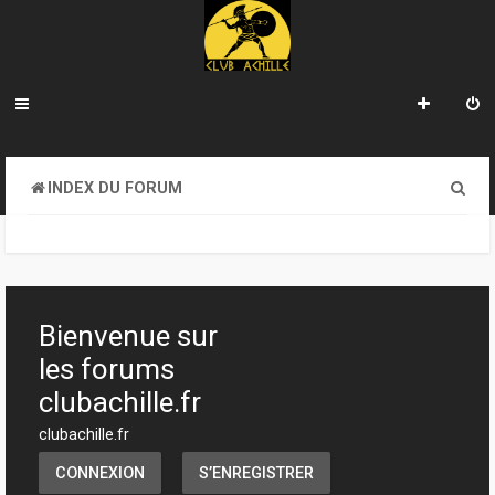
R
INDEX DU FORUM
e
c
h
e
Bienvenue sur
r
les forums
c
clubachille.fr
h
clubachille.fr
e
CONNEXION
S’ENREGISTRER