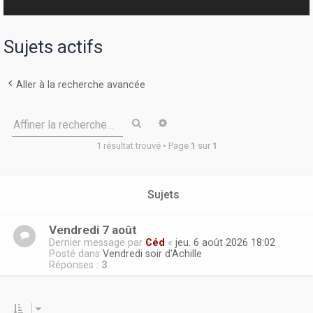
r
Sujets actifs
Aller à la recherche avancée
Rechercher
Recherche avancée
Affiner la recherche…
1 résultat trouvé • Page
1
sur
1
Sujets
Vendredi 7 août
Dernier message par
Céd
«
jeu. 6 août 2026 18:02
Posté dans
Vendredi soir d'Achille
Réponses :
3