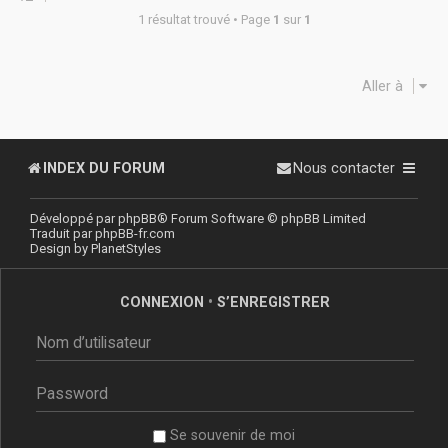
1 résultat trouvé • Page
1
sur
1
Aller à
INDEX DU FORUM
Nous contacter
Développé par
phpBB
® Forum Software © phpBB Limited
Traduit par
phpBB-fr.com
Design by
PlanetStyles
CONNEXION
•
S’ENREGISTRER
Se souvenir de moi