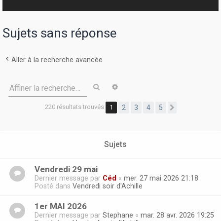
r
Sujets sans réponse
Aller à la recherche avancée
Rechercher
Recherche avancée
Affiner la recherche…
220 résultats trouvés
1
2
3
4
5
Suivante
Sujets
Vendredi 29 mai
Dernier message par
Céd
«
mer. 27 mai 2026 21:18
Posté dans
Vendredi soir d'Achille
1er MAI 2026
Dernier message par
Stephane
«
mar. 28 avr. 2026 19:25