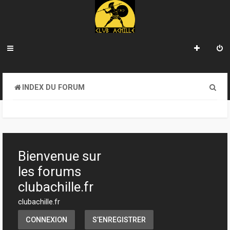
R
INDEX DU FORUM
e
c
h
e
Bienvenue sur
r
les forums
c
clubachille.fr
h
clubachille.fr
e
CONNEXION
S’ENREGISTRER