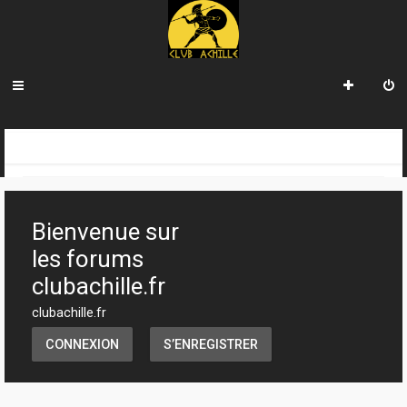
R
INDEX DU FORUM
e
c
Bienvenue sur
h
les forums
e
clubachille.fr
r
clubachille.fr
c
CONNEXION
S’ENREGISTRER
h
e