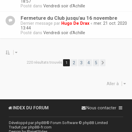
18:57
Posté dans
Vendredi soir d'Achille
Fermeture du Club jusqu'au 16 novembre
Dernier message par
Hugo De Drax
«
mer. 21 oct. 2020
13:44
Posté dans
Vendredi soir d'Achille
220 résultats trouvés
1
2
3
4
5
Suivante
Aller à
INDEX DU FORUM
Nous contacter
Développé par
phpBB
® Forum Software © phpBB Limited
Traduit par
phpBB-fr.com
Design by
PlanetStyles