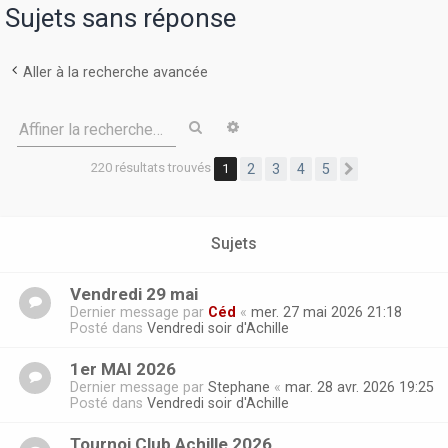
r
Sujets sans réponse
Aller à la recherche avancée
Rechercher
Recherche avancée
Affiner la recherche…
220 résultats trouvés
1
2
3
4
5
Suivante
Sujets
Vendredi 29 mai
Dernier message par
Céd
«
mer. 27 mai 2026 21:18
Posté dans
Vendredi soir d'Achille
1er MAI 2026
Dernier message par
Stephane
«
mar. 28 avr. 2026 19:25
Posté dans
Vendredi soir d'Achille
Tournoi Club Achille 2026