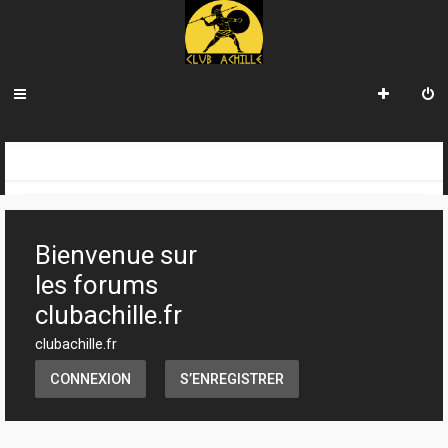
R
INDEX DU FORUM
e
c
Bienvenue sur
h
les forums
e
clubachille.fr
r
clubachille.fr
c
CONNEXION
S’ENREGISTRER
h
e