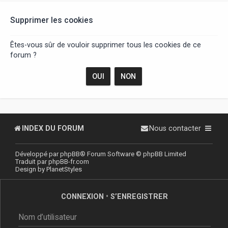
r
Supprimer les cookies
Êtes-vous sûr de vouloir supprimer tous les cookies de ce
forum ?
INDEX DU FORUM
Nous contacter
Développé par
phpBB
® Forum Software © phpBB Limited
Traduit par
phpBB-fr.com
Design by
PlanetStyles
CONNEXION
•
S’ENREGISTRER