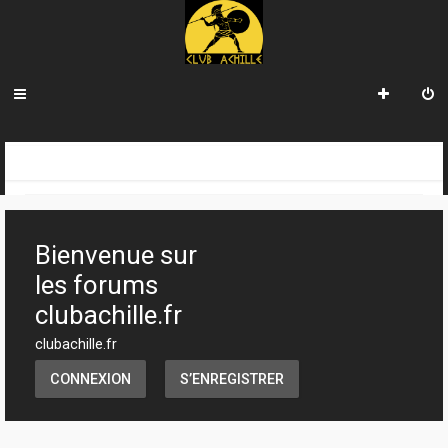
R
INDEX DU FORUM
e
c
Bienvenue sur
h
les forums
e
clubachille.fr
r
clubachille.fr
c
CONNEXION
S’ENREGISTRER
h
e