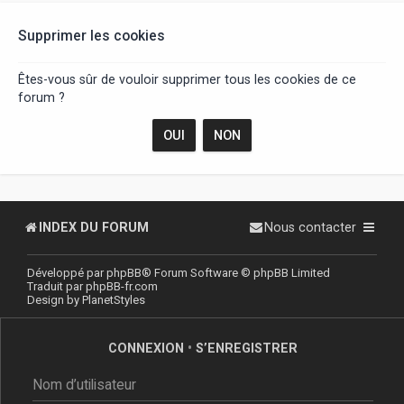
r
Supprimer les cookies
Êtes-vous sûr de vouloir supprimer tous les cookies de ce
forum ?
INDEX DU FORUM
Nous contacter
Développé par
phpBB
® Forum Software © phpBB Limited
Traduit par
phpBB-fr.com
Design by
PlanetStyles
CONNEXION
•
S’ENREGISTRER