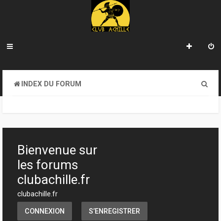
R
INDEX DU FORUM
e
c
h
e
Bienvenue sur
r
les forums
c
clubachille.fr
h
clubachille.fr
e
CONNEXION
S’ENREGISTRER