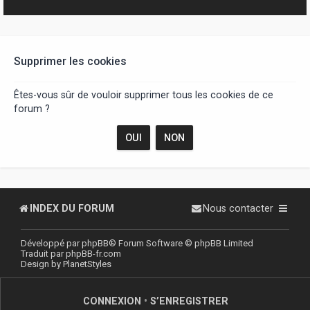
r
Supprimer les cookies
Êtes-vous sûr de vouloir supprimer tous les cookies de ce
forum ?
INDEX DU FORUM
Nous contacter
Développé par
phpBB
® Forum Software © phpBB Limited
Traduit par
phpBB-fr.com
Design by
PlanetStyles
CONNEXION
•
S’ENREGISTRER