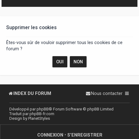
r
Supprimer les cookies
Êtes-vous sûr de vouloir supprimer tous les cookies de ce
forum ?
INDEX DU FORUM
Nous contacter
Développé par
phpBB
® Forum Software © phpBB Limited
Traduit par
phpBB-fr.com
Design by
PlanetStyles
CONNEXION
•
S’ENREGISTRER