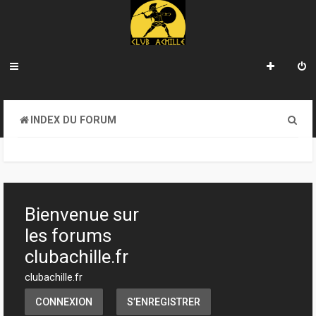
R
INDEX DU FORUM
e
c
h
e
Bienvenue sur
r
les forums
c
clubachille.fr
h
clubachille.fr
e
CONNEXION
S’ENREGISTRER