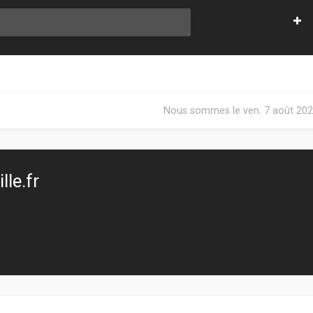
Nous sommes le ven. 7 août 202
le.fr