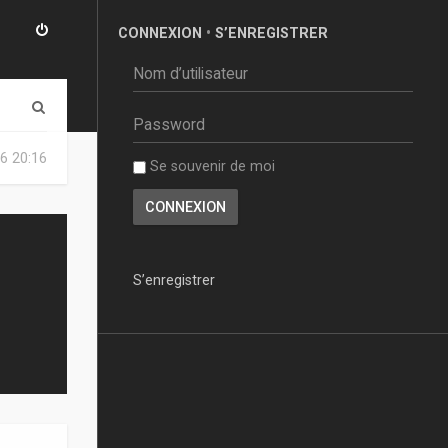
CONNEXION
•
S’ENREGISTRER
R
e
6 20:16
Se souvenir de moi
c
h
e
r
S’enregistrer
c
h
e
r