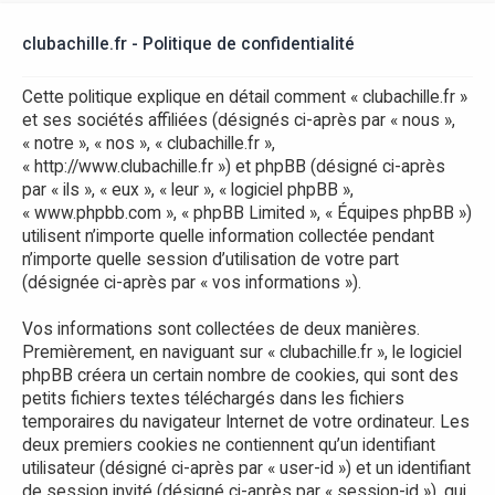
r
clubachille.fr - Politique de confidentialité
Cette politique explique en détail comment « clubachille.fr »
et ses sociétés affiliées (désignés ci-après par « nous »,
« notre », « nos », « clubachille.fr »,
« http://www.clubachille.fr ») et phpBB (désigné ci-après
par « ils », « eux », « leur », « logiciel phpBB »,
« www.phpbb.com », « phpBB Limited », « Équipes phpBB »)
utilisent n’importe quelle information collectée pendant
n’importe quelle session d’utilisation de votre part
(désignée ci-après par « vos informations »).
Vos informations sont collectées de deux manières.
Premièrement, en naviguant sur « clubachille.fr », le logiciel
phpBB créera un certain nombre de cookies, qui sont des
petits fichiers textes téléchargés dans les fichiers
temporaires du navigateur Internet de votre ordinateur. Les
deux premiers cookies ne contiennent qu’un identifiant
utilisateur (désigné ci-après par « user-id ») et un identifiant
de session invité (désigné ci-après par « session-id »), qui