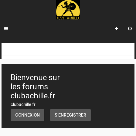
R
INDEX DU FORUM
e
c
Bienvenue sur
h
les forums
e
clubachille.fr
r
clubachille.fr
c
CONNEXION
S’ENREGISTRER
h
e