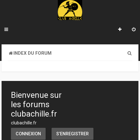
R
INDEX DU FORUM
e
c
h
e
Bienvenue sur
r
les forums
c
clubachille.fr
h
clubachille.fr
e
CONNEXION
S’ENREGISTRER