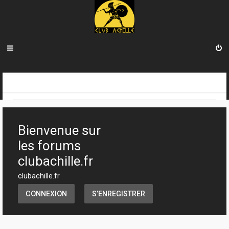
R
INDEX DU FORUM
e
c
Bienvenue sur
h
les forums
e
clubachille.fr
r
clubachille.fr
c
CONNEXION
S’ENREGISTRER
h
e