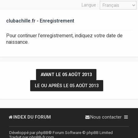
r
Langue :
clubachille.fr - Enregistrement
Pour continuer l’enregistrement, indiquez votre date de
naissance.
AVANT LE 05 AOÛT 2013
LE OU APRÈS LE 05 AOÛT 2013
INDEX DU FORUM
Nous contacter
Développé par
phpBB
® Forum Software © phpBB Limited
Traduit par
phpBB-fr.com