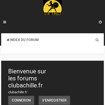
R
INDEX DU FORUM
e
c
h
e
Bienvenue sur
r
les forums
c
clubachille.fr
h
clubachille.fr
e
CONNEXION
S’ENREGISTRER