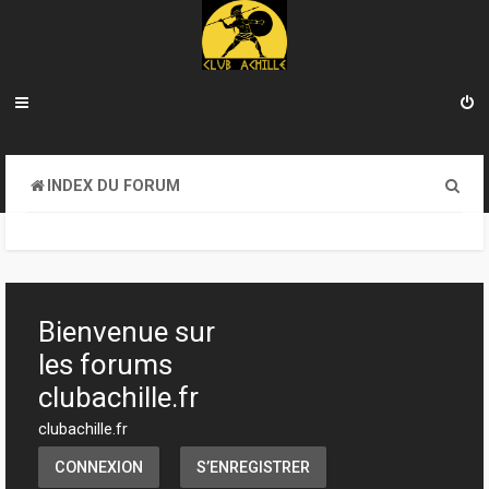
R
INDEX DU FORUM
e
c
h
e
Bienvenue sur
r
les forums
c
clubachille.fr
h
clubachille.fr
e
CONNEXION
S’ENREGISTRER