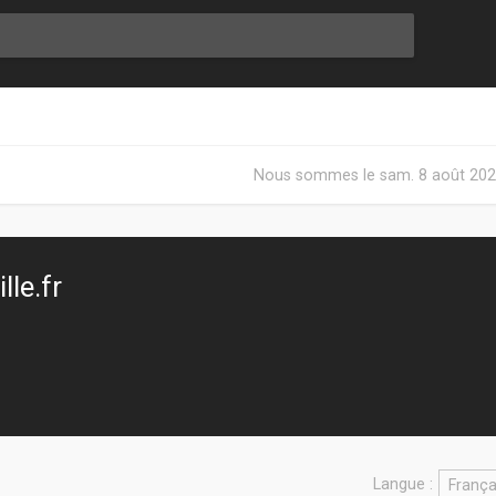
Nous sommes le sam. 8 août 202
le.fr
Langue :