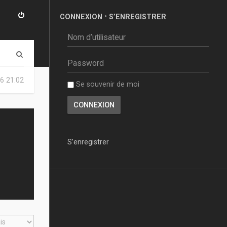
CONNEXION
•
S’ENREGISTRER
R
e
6 21:02
Se souvenir de moi
c
h
e
r
S’enregistrer
c
h
e
r