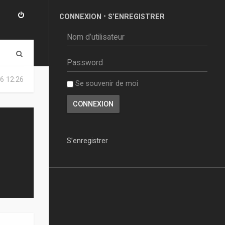
CONNEXION
•
S’ENREGISTRER
R
e
6 12:26
Se souvenir de moi
c
h
e
r
S’enregistrer
c
h
e
r