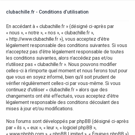
r
clubachille.fr - Conditions d’utilisation
En accédant à « clubachille.fr » (désigné ci-après par
« nous », « notre », « nos », « clubachille.fr »,
« http://www.clubachille.fr »), vous acceptez d’être
légalement responsable des conditions suivantes. Si vous
n’acceptez pas d’être légalement responsable de toutes
les conditions suivantes, alors n’accédez pas et/ou
n’utilisez pas « clubachille.fr ». Nous pouvons modifier
celles-ci à n’importe quel moment et nous ferons tout pour
que vous en soyez informé, bien qu’il soit prudent de
vérifier régulièrement celles-ci par vous-même. Si vous
continuez d’utiliser « clubachille.fr » alors que des
changements ont été effectués, vous acceptez d’être
légalement responsable des conditions découlant des
mises à jour et/ou modifications.
Nos forums sont développés par phpBB (désigné ci-après
par « ils », « eux », « leur », « logiciel phpBB »,
« www.phpbb.com », « phpBB Limited », « Équipes phpBB »)