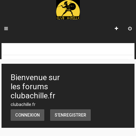
R
INDEX DU FORUM
e
c
Bienvenue sur
h
les forums
e
clubachille.fr
r
clubachille.fr
c
CONNEXION
S’ENREGISTRER
h
e