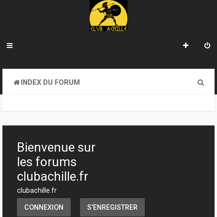
R
INDEX DU FORUM
e
c
h
e
Bienvenue sur
r
les forums
c
clubachille.fr
h
clubachille.fr
e
CONNEXION
S’ENREGISTRER