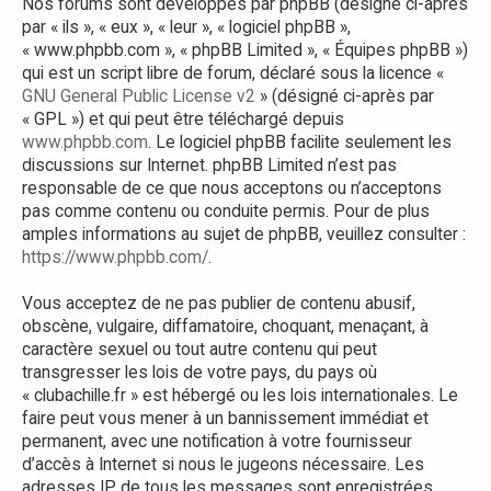
Nos forums sont développés par phpBB (désigné ci-après
par « ils », « eux », « leur », « logiciel phpBB »,
« www.phpbb.com », « phpBB Limited », « Équipes phpBB »)
qui est un script libre de forum, déclaré sous la licence «
GNU General Public License v2
» (désigné ci-après par
« GPL ») et qui peut être téléchargé depuis
www.phpbb.com
. Le logiciel phpBB facilite seulement les
discussions sur Internet. phpBB Limited n’est pas
responsable de ce que nous acceptons ou n’acceptons
pas comme contenu ou conduite permis. Pour de plus
amples informations au sujet de phpBB, veuillez consulter :
https://www.phpbb.com/
.
Vous acceptez de ne pas publier de contenu abusif,
obscène, vulgaire, diffamatoire, choquant, menaçant, à
caractère sexuel ou tout autre contenu qui peut
transgresser les lois de votre pays, du pays où
« clubachille.fr » est hébergé ou les lois internationales. Le
faire peut vous mener à un bannissement immédiat et
permanent, avec une notification à votre fournisseur
d’accès à Internet si nous le jugeons nécessaire. Les
adresses IP de tous les messages sont enregistrées