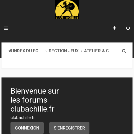
R
INDEX DU FORUM
SECTION JEUX
ATELIER & CRÉATION
e
c
h
e
Bienvenue sur
r
les forums
c
clubachille.fr
h
clubachille.fr
e
CONNEXION
S’ENREGISTRER