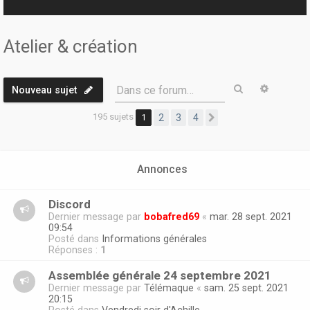
r
Atelier & création
Rechercher
Recherc
Dans ce forum…
Nouveau sujet
195 sujets
1
2
3
4
Suivante
Annonces
Discord
Dernier message par
bobafred69
«
mar. 28 sept. 2021
09:54
Posté dans
Informations générales
Réponses :
1
Assemblée générale 24 septembre 2021
Dernier message par
Télémaque
«
sam. 25 sept. 2021
20:15