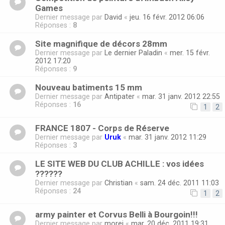
Games
Dernier message par
David
«
jeu. 16 févr. 2012 06:06
Réponses :
8
Site magnifique de décors 28mm
Dernier message par
Le dernier Paladin
«
mer. 15 févr.
2012 17:20
Réponses :
9
Nouveau batiments 15 mm
Dernier message par
Antipater
«
mar. 31 janv. 2012 22:55
Réponses :
16
1
2
FRANCE 1807 - Corps de Réserve
Dernier message par
Uruk
«
mar. 31 janv. 2012 11:29
Réponses :
3
LE SITE WEB DU CLUB ACHILLE : vos idées
??????
Dernier message par
Christian
«
sam. 24 déc. 2011 11:03
Réponses :
24
1
2
army painter et Corvus Belli à Bourgoin!!!
Dernier message par
morei
«
mar. 20 déc. 2011 19:31