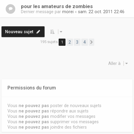
pour les amateurs de zombies
Dernier message par
morei
«
sam. 22 oct. 2011 22:46
Nouveau sujet
195 sujets
1
2
3
4
Suivante
Aller à
Permissions du forum
Vous
ne pouvez pas
poster de nouveaux sujets
Vous
ne pouvez pas
répondre aux sujets
Vous
ne pouvez pas
modifier vos messages
Vous
ne pouvez pas
supprimer vos messages
Vous
ne pouvez pas
joindre des fichiers