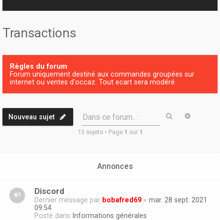
r
Transactions
Règles du forum
Forum uniquement destiné aux commandes groupées sur
internet ou ventes d'occaz. Tout ecart sera modéré
Rechercher
Recherc
Dans ce forum…
Nouveau sujet
13 sujets • Page
1
sur
1
Annonces
Discord
Dernier message par
bobafred69
«
mar. 28 sept. 2021
09:54
Posté dans
Informations générales