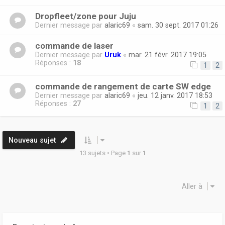
Dropfleet/zone pour Juju
Dernier message par
alaric69
«
sam. 30 sept. 2017 01:26
commande de laser
Dernier message par
Uruk
«
mar. 21 févr. 2017 19:05
Réponses :
18
1
2
commande de rangement de carte SW edge
Dernier message par
alaric69
«
jeu. 12 janv. 2017 18:53
Réponses :
27
1
2
Nouveau sujet
13 sujets • Page
1
sur
1
Aller à