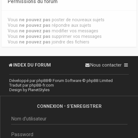
Permissions du forum
Vous
ne pouvez pas
poster de nouveaux sujets
Vous
ne pouvez pas
répondre aux sujets
Vous
ne pouvez pas
modifier vos messages
Vous
ne pouvez pas
supprimer vos messages
Vous
ne pouvez pas
joindre des fichiers
INDEX DU FORUM
Nous contacter
Développé par
phpBB
® Forum Software © phpBB Limited
Traduit par
phpBB-fr.com
Design by
PlanetStyles
CONNEXION
•
S’ENREGISTRER