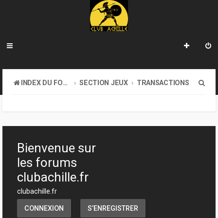
R
INDEX DU FORUM
SECTION JEUX
TRANSACTIONS
e
c
h
e
Bienvenue sur
r
les forums
c
clubachille.fr
h
clubachille.fr
e
CONNEXION
S’ENREGISTRER