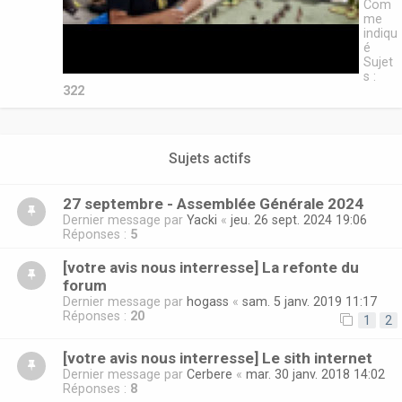
Com
me
indiqu
é
Sujet
s :
322
Sujets actifs
27 septembre - Assemblée Générale 2024
Dernier message par
Yacki
«
jeu. 26 sept. 2024 19:06
Réponses :
5
[votre avis nous interresse] La refonte du
forum
Dernier message par
hogass
«
sam. 5 janv. 2019 11:17
Réponses :
20
1
2
[votre avis nous interresse] Le sith internet
Dernier message par
Cerbere
«
mar. 30 janv. 2018 14:02
Réponses :
8