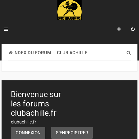
R
INDEX DU FORUM
CLUB ACHILLE
e
c
h
e
Bienvenue sur
r
les forums
c
clubachille.fr
h
clubachille.fr
e
CONNEXION
S’ENREGISTRER