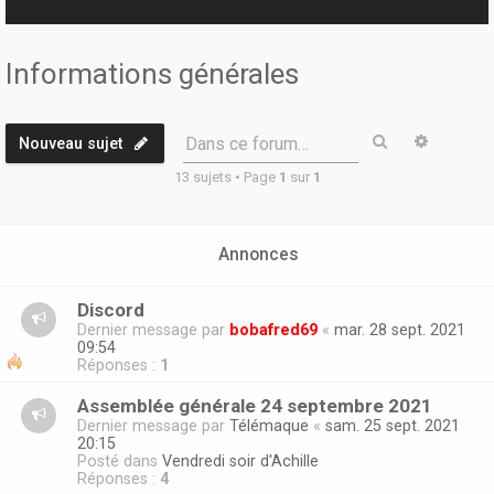
r
Informations générales
Rechercher
Recherc
Dans ce forum…
Nouveau sujet
13 sujets • Page
1
sur
1
Annonces
Discord
Dernier message par
bobafred69
«
mar. 28 sept. 2021
09:54
Réponses :
1
Assemblée générale 24 septembre 2021
Dernier message par
Télémaque
«
sam. 25 sept. 2021
20:15
Posté dans
Vendredi soir d'Achille
Réponses :
4