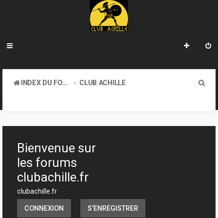
R
INDEX DU FORUM
CLUB ACHILLE
e
INFORMATIONS GÉNÉRALES
c
h
e
Bienvenue sur
r
les forums
c
clubachille.fr
h
clubachille.fr
e
CONNEXION
S’ENREGISTRER