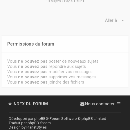
13 sujets • Page
1
sur
1
Aller à
Permissions du forum
Vous
ne pouvez pas
poster de nouveaux sujets
Vous
ne pouvez pas
répondre aux sujets
Vous
ne pouvez pas
modifier vos messages
Vous
ne pouvez pas
supprimer vos messages
Vous
ne pouvez pas
joindre des fichiers
INDEX DU FORUM
Nous contacter
Développé par
phpBB
® Forum Software © phpBB Limited
Traduit par
phpBB-fr.com
Design by
PlanetStyles