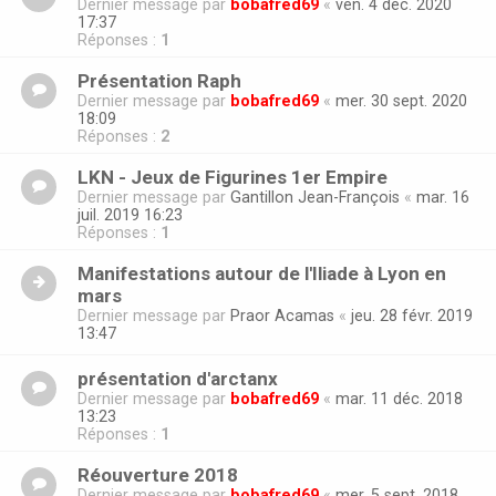
Dernier message par
bobafred69
«
ven. 4 déc. 2020
17:37
Réponses :
1
Présentation Raph
Dernier message par
bobafred69
«
mer. 30 sept. 2020
18:09
Réponses :
2
LKN - Jeux de Figurines 1er Empire
Dernier message par
Gantillon Jean-François
«
mar. 16
juil. 2019 16:23
Réponses :
1
Manifestations autour de l'Iliade à Lyon en
mars
Dernier message par
Praor Acamas
«
jeu. 28 févr. 2019
13:47
présentation d'arctanx
Dernier message par
bobafred69
«
mar. 11 déc. 2018
13:23
Réponses :
1
Réouverture 2018
Dernier message par
bobafred69
«
mer. 5 sept. 2018