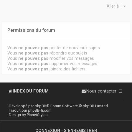
Aller à
Permissions du forum
Vous
ne pouvez pas
poster de nouveaux sujets
Vous
ne pouvez pas
répondre aux sujets
Vous
ne pouvez pas
modifier vos messages
Vous
ne pouvez pas
supprimer vos messages
Vous
ne pouvez pas
joindre des fichiers
INDEX DU FORUM
Nous contacter
Développé par
phpBB
® Forum Software © phpBB Limited
Traduit par
phpBB-fr.com
Design by
PlanetStyles
CONNEXION
•
S’ENREGISTRER