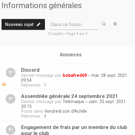
r
Informations générales
Rechercher
Recherc
Dans ce forum…
Nouveau sujet
13 sujets • Page
1
sur
1
Annonces
Discord
Dernier message par
bobafred69
«
mar. 28 sept. 2021
09:54
Réponses :
1
Assemblée générale 24 septembre 2021
Dernier message par
Télémaque
«
sam. 25 sept. 2021
20:15
Posté dans
Vendredi soir d'Achille
Réponses :
4
Engagement de frais par un membre du club
pour le club