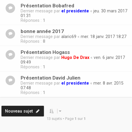
Présentation Bobafred
Dernier message par
el presidente
«
jeu. 30 mars 2017
01:31
Réponses :
1
bonne année 2017
Dernier message par
alaric69
«
mer. 18 janv. 2017 18:27
Réponses :
8
Présentation Hogass
Dernier message par
Hugo De Drax
«
ven. 6 janv. 2017
09:49
Réponses :
1
Présentation David Julien
Dernier message par
el presidente
«
mer. 8 avr. 2015
07:48
Réponses :
1
Nouveau sujet
13 sujets • Page
1
sur
1