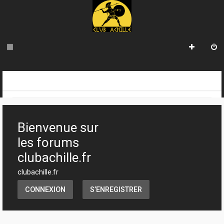
R
INDEX DU FORUM
CLUB ACHILLE
INFORMATIONS GÉNÉRALES
e
c
Bienvenue sur
h
les forums
e
clubachille.fr
r
clubachille.fr
c
CONNEXION
S’ENREGISTRER
h
e