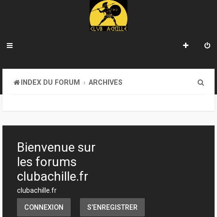
R
INDEX DU FORUM
ARCHIVES
e
c
h
e
Bienvenue sur
r
les forums
c
clubachille.fr
h
clubachille.fr
e
CONNEXION
S’ENREGISTRER