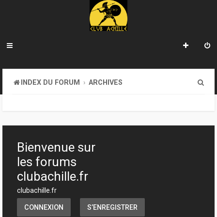
R
INDEX DU FORUM
ARCHIVES
e
c
h
e
Bienvenue sur
r
les forums
c
clubachille.fr
h
clubachille.fr
e
CONNEXION
S’ENREGISTRER