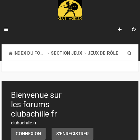
R
INDEX DU FORUM
SECTION JEUX
JEUX DE RÔLE
e
c
h
e
Bienvenue sur
r
les forums
c
clubachille.fr
h
clubachille.fr
e
CONNEXION
S’ENREGISTRER