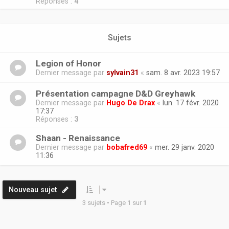
Réponses :
4
Sujets
Legion of Honor
Dernier message par
sylvain31
«
sam. 8 avr. 2023 19:57
Présentation campagne D&D Greyhawk
Dernier message par
Hugo De Drax
«
lun. 17 févr. 2020
17:37
Réponses :
3
Shaan - Renaissance
Dernier message par
bobafred69
«
mer. 29 janv. 2020
11:36
Nouveau sujet
3 sujets • Page
1
sur
1