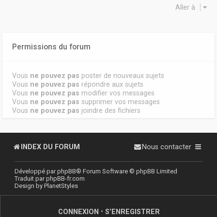
Aller à
Permissions du forum
Vous
ne pouvez pas
poster de nouveaux sujets
Vous
ne pouvez pas
répondre aux sujets
Vous
ne pouvez pas
modifier vos messages
Vous
ne pouvez pas
supprimer vos messages
Vous
ne pouvez pas
joindre des fichiers
INDEX DU FORUM
Nous contacter
Développé par
phpBB
® Forum Software © phpBB Limited
Traduit par
phpBB-fr.com
Design by
PlanetStyles
CONNEXION
•
S’ENREGISTRER