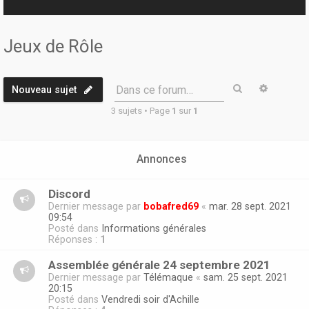
r
Jeux de Rôle
Rechercher
Recherc
Dans ce forum…
Nouveau sujet
3 sujets • Page
1
sur
1
Annonces
Discord
Dernier message par
bobafred69
«
mar. 28 sept. 2021
09:54
Posté dans
Informations générales
Réponses :
1
Assemblée générale 24 septembre 2021
Dernier message par
Télémaque
«
sam. 25 sept. 2021
20:15
Posté dans
Vendredi soir d'Achille