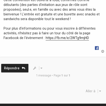
débutants (des parties d'initiation aux jeux de rôle sont
proposées), seul.e, en famille ou avec des amis vous êtes la
bienvenue ! L'entrée est gratuite et une buvette avec snacks et
sandwichs sera disponible tout le weekend !
Pour plus d'informations ou pour vous inscrire à différentes
activités, n'hésitez pas à faire un tour du côté de la page
Facebook de l'évènement :
https://fb.me/e/2WTg9mjHD
t
Répondre
1 message • Page
1
sur
1
Aller à