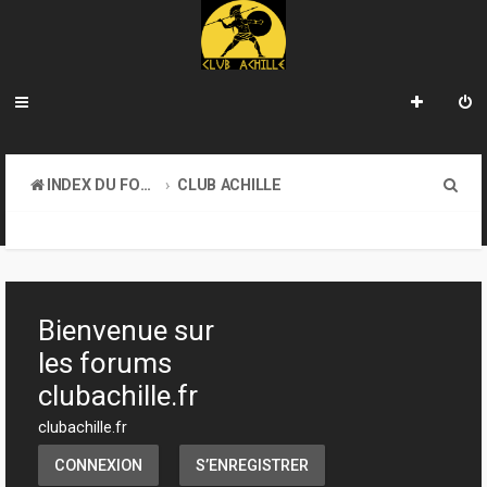
R
INDEX DU FORUM
CLUB ACHILLE
e
TOURNOIS ET EVENEMENTS
c
h
e
Bienvenue sur
r
les forums
c
clubachille.fr
h
clubachille.fr
e
CONNEXION
S’ENREGISTRER