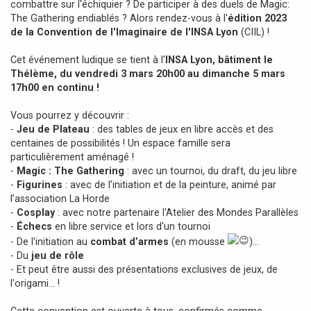
combattre sur l'échiquier ? De participer à des duels de Magic:
g
The Gathering endiablés ? Alors rendez-vous à l'
édition 2023
e
de la Convention de l'Imaginaire de l'INSA Lyon
(CIIL) !
Cet événement ludique se tient à l'
INSA Lyon, bâtiment le
Thélème, du vendredi 3 mars 20h00 au dimanche 5 mars
17h00 en continu !
Vous pourrez y découvrir :
-
Jeu de Plateau
: des tables de jeux en libre accès et des
centaines de possibilités ! Un espace famille sera
particulièrement aménagé !
-
Magic : The Gathering
: avec un tournoi, du draft, du jeu libre
-
Figurines
: avec de l’initiation et de la peinture, animé par
l’association La Horde
-
Cosplay
: avec notre partenaire l'Atelier des Mondes Parallèles
-
Échecs
en libre service et lors d'un tournoi
- De l'initiation au
combat d’armes
(en mousse
)…
- Du
jeu de rôle
- Et peut être aussi des présentations exclusives de jeux, de
l'origami… !
Cette convention est ouverte à tous, confirmés comme