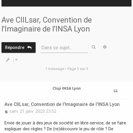
r
Ave CIILsar, Convention de
l'Imaginaire de l'INSA Lyon
Rechercher
Recherche 
Dans ce sujet…
Répondre
1 message • Page
1
sur
1
Cluji INSA Lyon
Ave CIILsar, Convention de l'Imaginaire de l'INSA Lyon
M
sam. 21 janv. 2023 23:52
e
s
Envie de jouer à des jeux de société en libre-service, de se faire
s
expliquer des règles ? De (re)découvrir le jeu de rôle ? De
a