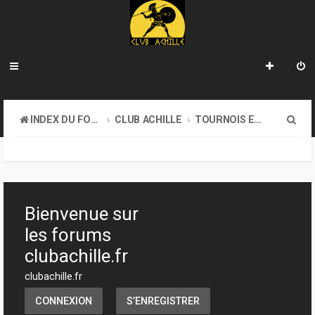
R
INDEX DU FORUM
CLUB ACHILLE
TOURNOIS ET EVENEMENTS
e
c
h
e
Bienvenue sur
r
les forums
c
clubachille.fr
h
clubachille.fr
e
CONNEXION
S’ENREGISTRER