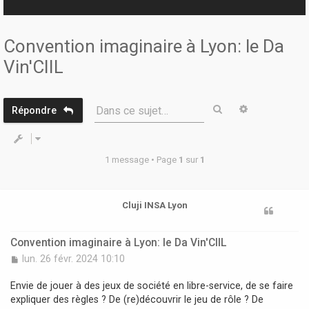
r
Convention imaginaire à Lyon: le Da
Vin'CIIL
Rechercher
Recherche 
Dans ce sujet…
Répondre
1 message • Page
1
sur
1
Cluji INSA Lyon
Convention imaginaire à Lyon: le Da Vin'CIIL
M
lun. 26 févr. 2024 10:10
e
s
Envie de jouer à des jeux de société en libre-service, de se faire
s
expliquer des règles ? De (re)découvrir le jeu de rôle ? De
a