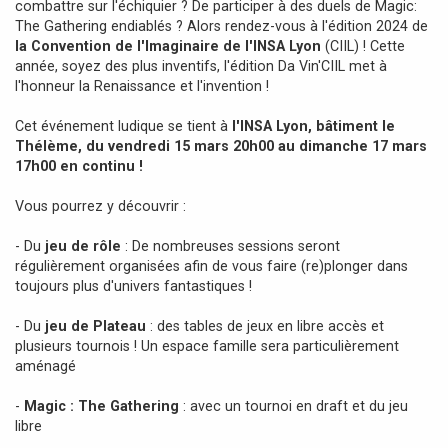
combattre sur l'échiquier ? De participer à des duels de Magic:
g
The Gathering endiablés ? Alors rendez-vous à l'édition 2024 de
e
la Convention de l'Imaginaire de l'INSA Lyon
(CIIL) ! Cette
année, soyez des plus inventifs, l'édition Da Vin'CIIL met à
l'honneur la Renaissance et l'invention !
Cet événement ludique se tient à
l'INSA Lyon, bâtiment le
Thélème, du vendredi 15 mars 20h00 au dimanche 17 mars
17h00 en continu !
Vous pourrez y découvrir :
- Du
jeu de rôle
: De nombreuses sessions seront
régulièrement organisées afin de vous faire (re)plonger dans
toujours plus d'univers fantastiques !
- Du
jeu de Plateau
: des tables de jeux en libre accès et
plusieurs tournois ! Un espace famille sera particulièrement
aménagé
-
Magic : The Gathering
: avec un tournoi en draft et du jeu
libre