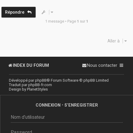
t
Répondre
1 message • Page
1
sur
1
Aller à
INDEX DU FORUM
Nous contacter
Développé par
phpBB
® Forum Software © phpBB Limited
Traduit par
phpBB-fr.com
Design by
PlanetStyles
CONNEXION
•
S’ENREGISTRER