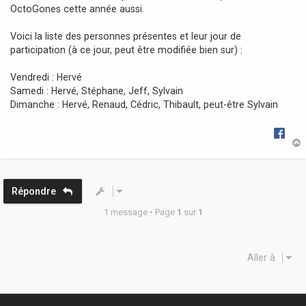
OctoGones cette année aussi.
e
Voici la liste des personnes présentes et leur jour de
participation (à ce jour, peut être modifiée bien sur) :
Vendredi : Hervé
Samedi : Hervé, Stéphane, Jeff, Sylvain
Dimanche : Hervé, Renaud, Cédric, Thibault, peut-être Sylvain
t
Répondre
1 message • Page
1
sur
1
Aller à