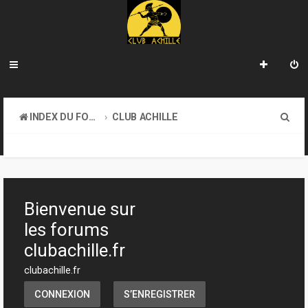
R
INDEX DU FORUM
CLUB ACHILLE
e
TOURNOIS ET EVENEMENTS
c
h
e
Bienvenue sur
r
les forums
c
clubachille.fr
h
clubachille.fr
e
CONNEXION
S’ENREGISTRER