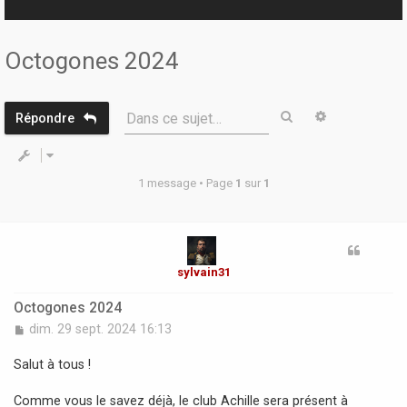
r
Octogones 2024
Rechercher
Recherche 
Dans ce sujet…
Répondre
1 message • Page
1
sur
1
sylvain31
Octogones 2024
M
dim. 29 sept. 2024 16:13
e
s
Salut à tous !
s
a
Comme vous le savez déjà, le club Achille sera présent à
g