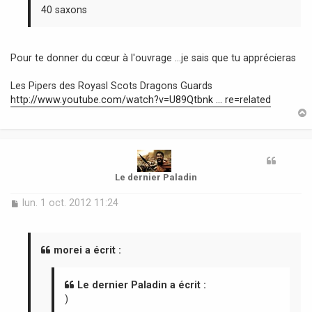
40 saxons
Pour te donner du cœur à l'ouvrage ...je sais que tu apprécieras
Les Pipers des Royasl Scots Dragons Guards
http://www.youtube.com/watch?v=U89Qtbnk ... re=related
t
Le dernier Paladin
M
lun. 1 oct. 2012 11:24
e
s
s
a
morei a écrit :
g
e
Le dernier Paladin a écrit :
)