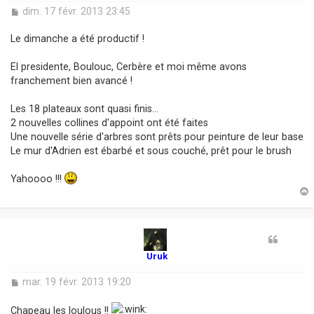
M
dim. 17 févr. 2013 23:45
e
s
Le dimanche a été productif !
s
a
El presidente, Boulouc, Cerbère et moi même avons
g
franchement bien avancé !
e
Les 18 plateaux sont quasi finis...
2 nouvelles collines d'appoint ont été faites
Une nouvelle série d'arbres sont prêts pour peinture de leur base
Le mur d'Adrien est ébarbé et sous couché, prêt pour le brush
Yahoooo !!!
t
Uruk
M
mar. 19 févr. 2013 19:20
e
s
Chapeau les loulous !!