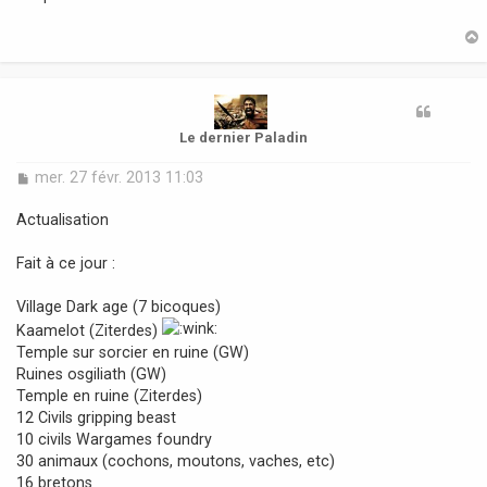
s
a
g
e
t
Le dernier Paladin
M
mer. 27 févr. 2013 11:03
e
s
Actualisation
s
a
Fait à ce jour :
g
e
Village Dark age (7 bicoques)
Kaamelot (Ziterdes)
Temple sur sorcier en ruine (GW)
Ruines osgiliath (GW)
Temple en ruine (Ziterdes)
12 Civils gripping beast
10 civils Wargames foundry
30 animaux (cochons, moutons, vaches, etc)
16 bretons