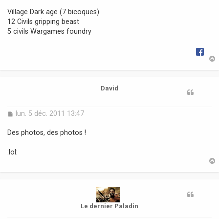
Village Dark age (7 bicoques)
12 Civils gripping beast
5 civils Wargames foundry
t
David
M
lun. 5 déc. 2011 13:47
e
s
Des photos, des photos !
s
a
:lol:
g
e
t
Le dernier Paladin