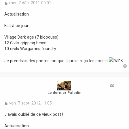
M
mer. 7 déc. 2011 09:01
e
s
Actualisation
s
a
Fait à ce jour :
g
e
Village Dark age (7 bicoques)
12 Civils gripping beast
10 civils Wargames foundry
Je prendrais des photos lorsque j'aurais reçu les socles
t
Le dernier Paladin
M
ven. 7 sept. 2012 11:05
e
s
J'avais oublié de ce vieux post !
s
a
Actualisation
g