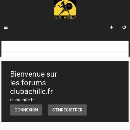
R
INDEX DU FORUM
SECTION JEUX
ATELIER & CRÉATION
e
c
Bienvenue sur
h
les forums
e
clubachille.fr
r
clubachille.fr
c
CONNEXION
S’ENREGISTRER
h
e