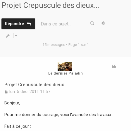
r
Projet Crepuscule des dieux...
Rechercher
Recherche 
Dans ce sujet…
Répondre
15 messages • Page
1
sur
1
Le dernier Paladin
Projet Crepuscule des dieux...
M
lun. 5 déc. 2011 11:57
e
s
Bonjour,
s
a
Pour me donner du courage, voici l'avancée des travaux :
g
e
Fait à ce jour :