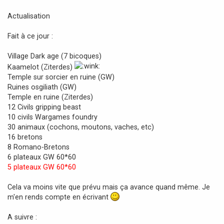
e
s
Actualisation
s
a
Fait à ce jour :
g
e
Village Dark age (7 bicoques)
Kaamelot (Ziterdes)
Temple sur sorcier en ruine (GW)
Ruines osgiliath (GW)
Temple en ruine (Ziterdes)
12 Civils gripping beast
10 civils Wargames foundry
30 animaux (cochons, moutons, vaches, etc)
16 bretons
8 Romano-Bretons
6 plateaux GW 60*60
5 plateaux GW 60*60
Cela va moins vite que prévu mais ça avance quand même. Je
m'en rends compte en écrivant
A suivre :