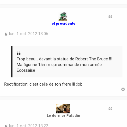
t
el presidente
M
lun. 1 oct. 2012 13:06
e
s
s
a
g
Trop beau... devant la statue de Robert The Bruce !!!
e
Ma figurine 15mm qui commande mon armée
Ecossaise
Rectification: c'est celle de ton frère !!! :lol:
t
Le dernier Paladin
M
lun. 1 oct. 2012 13:22