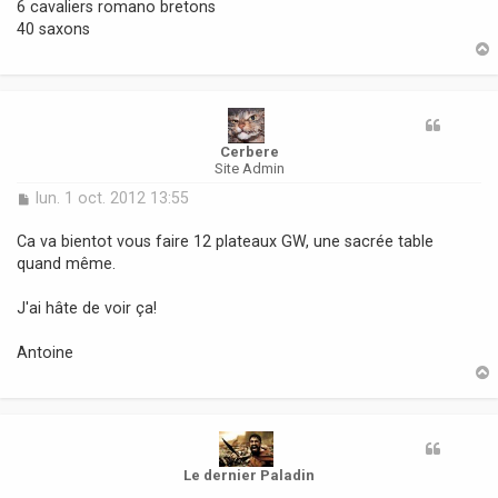
6 cavaliers romano bretons
40 saxons
t
Cerbere
Site Admin
M
lun. 1 oct. 2012 13:55
e
s
Ca va bientot vous faire 12 plateaux GW, une sacrée table
s
quand même.
a
g
J'ai hâte de voir ça!
e
Antoine
t
Le dernier Paladin