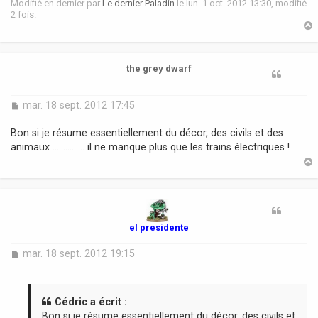
Modifié en dernier par
Le dernier Paladin
le lun. 1 oct. 2012 13:30, modifié
2 fois.
t
the grey dwarf
M
mar. 18 sept. 2012 17:45
e
s
Bon si je résume essentiellement du décor, des civils et des
s
animaux ............... il ne manque plus que les trains électriques !
a
g
e
t
el presidente
M
mar. 18 sept. 2012 19:15
e
s
s
a
Cédric a écrit :
g
Bon si je résume essentiellement du décor, des civils et