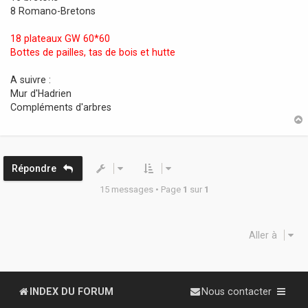
8 Romano-Bretons
18 plateaux GW 60*60
Bottes de pailles, tas de bois et hutte
A suivre :
Mur d'Hadrien
Compléments d'arbres
t
Répondre
15 messages • Page
1
sur
1
Aller à
INDEX DU FORUM
Nous contacter