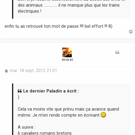
e
des animaux ............... il ne manque plus que les trains
électriques !
enfin tu as retrouvé ton mot de passe !!!! bel effort !!! 8)
t
morei
M
mar. 18 sept. 2012 21:01
e
s
s
a
Le dernier Paladin a écrit :
g
)
e
Cela va moins vite que prévu mais ça avance quand
même. Je m'en rends compte en écrivant
A suivre :
6 cavaliers romano bretons