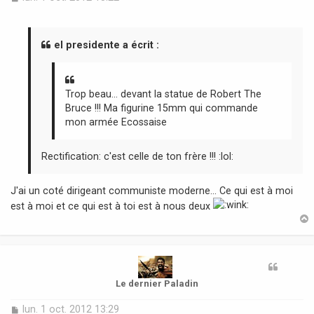
e
s
s
a
el presidente a écrit :
g
e
Trop beau... devant la statue de Robert The
Bruce !!! Ma figurine 15mm qui commande
mon armée Ecossaise
Rectification: c'est celle de ton frère !!! :lol:
J'ai un coté dirigeant communiste moderne... Ce qui est à moi
est à moi et ce qui est à toi est à nous deux
t
Le dernier Paladin
M
lun. 1 oct. 2012 13:29