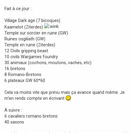
e
Fait à ce jour :
Village Dark age (7 bicoques)
Kaamelot (Ziterdes)
Temple sur sorcier en ruine (GW)
Ruines osgiliath (GW)
Temple en ruine (Ziterdes)
12 Civils gripping beast
10 civils Wargames foundry
30 animaux (cochons, moutons, vaches, etc)
16 bretons
8 Romano-Bretons
6 plateaux GW 60*60
Cela va moins vite que prévu mais ça avance quand même. Je
m'en rends compte en écrivant
A suivre :
6 cavaliers romano bretons
40 saxons