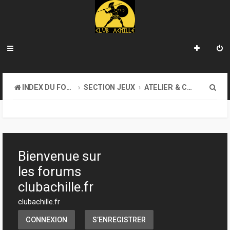
R
INDEX DU FORUM
SECTION JEUX
ATELIER & CRÉATION
e
c
h
e
Bienvenue sur
r
les forums
c
clubachille.fr
h
clubachille.fr
e
CONNEXION
S’ENREGISTRER