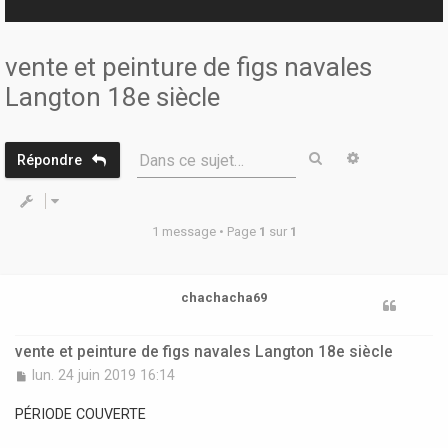
r
vente et peinture de figs navales
Langton 18e siècle
Rechercher
Recherche 
Dans ce sujet…
Répondre
1 message • Page
1
sur
1
chachacha69
vente et peinture de figs navales Langton 18e siècle
M
lun. 24 juin 2019 16:14
e
s
PÉRIODE COUVERTE
s
a