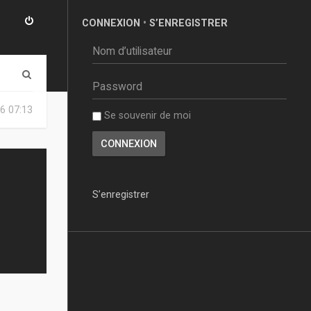
CONNEXION
•
S’ENREGISTRER
R
e
6 07:13
Se souvenir de moi
c
h
e
r
S’enregistrer
c
h
e
r