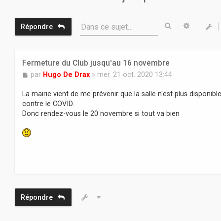
Rechercher
Recherc
Dans ce sujet…
Répondre
Fermeture du Club jusqu'au 16 novembre
M
par
Hugo De Drax
»
mer. 21 oct. 2020 13:44
e
s
La mairie vient de me prévenir que la salle n'est plus disponi
s
contre le COVID.
a
Donc rendez-vous le 20 novembre si tout va bien
g
e
Répondre