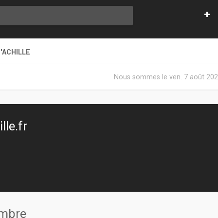
'ACHILLE
Nous sommes le ven. 7 août 202
le.fr
embre