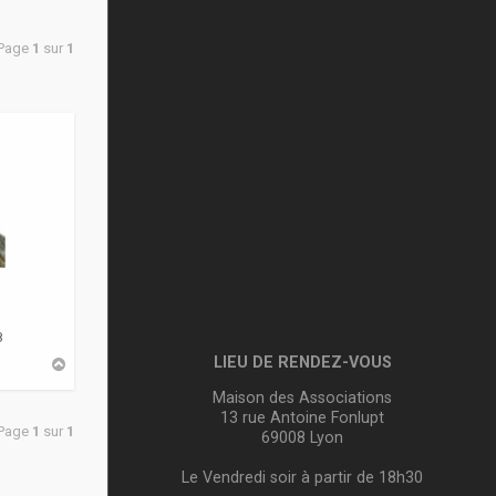
 Page
1
sur
1
8
LIEU DE RENDEZ-VOUS
H
a
u
Maison des Associations
t
13 rue Antoine Fonlupt
 Page
1
sur
1
69008 Lyon
Le Vendredi soir à partir de 18h30