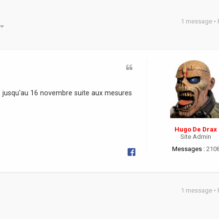
1 message •
he avancée
ble jusqu'au 16 novembre suite aux mesures
Hugo De Drax
Site Admin
Messages :
210
1 message •