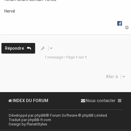
g
e
Hervé
t
Répondre
1 message • Page
1
sur
1
Aller à
INDEX DU FORUM
Nous contacter
Développé par
phpBB
® Forum Software © phpBB Limited
Traduit par
phpBB-fr.com
Design by
PlanetStyles