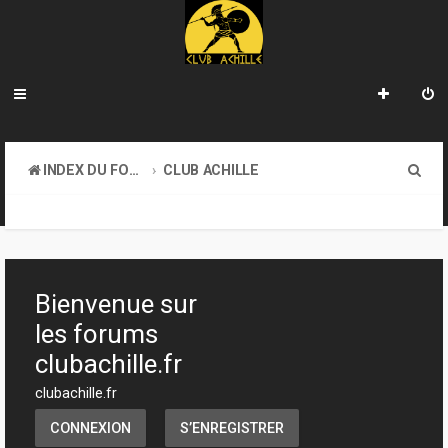
R
INDEX DU FORUM
CLUB ACHILLE
e
VENDREDI SOIR D'ACHILLE
c
h
e
Bienvenue sur
r
les forums
c
clubachille.fr
h
clubachille.fr
e
CONNEXION
S’ENREGISTRER