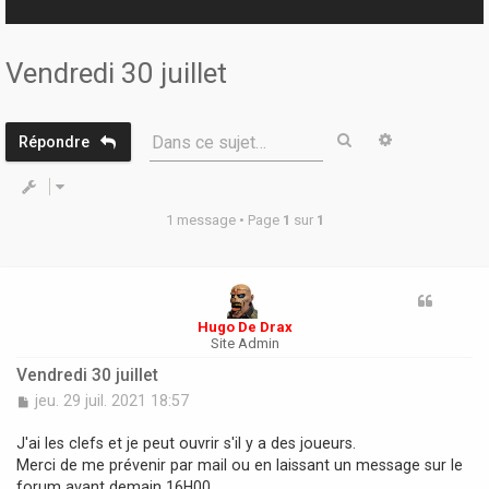
r
Vendredi 30 juillet
Rechercher
Recherche 
Dans ce sujet…
Répondre
1 message • Page
1
sur
1
Hugo De Drax
Site Admin
Vendredi 30 juillet
M
jeu. 29 juil. 2021 18:57
e
s
J'ai les clefs et je peut ouvrir s'il y a des joueurs.
s
Merci de me prévenir par mail ou en laissant un message sur le
a
forum avant demain 16H00