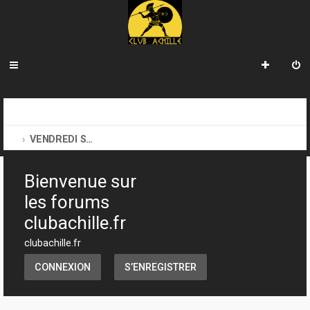
R
INDEX DU FORUM
CLUB ACHILLE
e
VENDREDI SOIR D'ACHILLE
c
Bienvenue sur
h
les forums
e
clubachille.fr
r
clubachille.fr
c
h
CONNEXION
S’ENREGISTRER
e