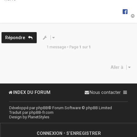
t
Répondre
1 message • Page
1
sur
1
Aller à
INDEX DU FORUM
Nous contacter
Développé par
phpBB
® Forum Software © phpBB Limited
Traduit par
phpBB-fr.com
Design by
PlanetStyles
CONNEXION
•
S’ENREGISTRER