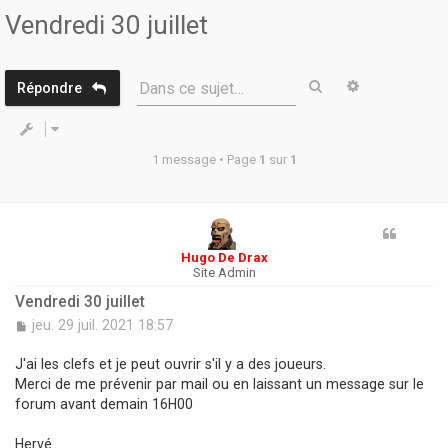
r
Vendredi 30 juillet
Rechercher
Recherche 
Dans ce sujet…
Répondre
1 message • Page
1
sur
1
Hugo De Drax
Site Admin
Vendredi 30 juillet
M
jeu. 29 juil. 2021 18:57
e
s
J'ai les clefs et je peut ouvrir s'il y a des joueurs.
s
Merci de me prévenir par mail ou en laissant un message sur le
a
forum avant demain 16H00
g
e
Hervé