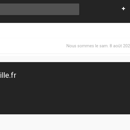
Nous sommes le sam. 8 août 202
le.fr