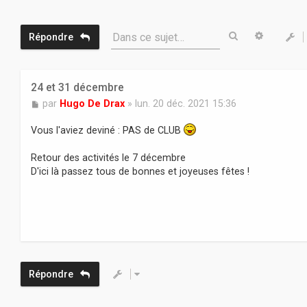
Rechercher
Recherc
Dans ce sujet…
Répondre
24 et 31 décembre
M
par
Hugo De Drax
»
lun. 20 déc. 2021 15:36
e
s
Vous l'aviez deviné : PAS de CLUB
s
a
Retour des activités le 7 décembre
g
D'ici là passez tous de bonnes et joyeuses fêtes !
e
Répondre