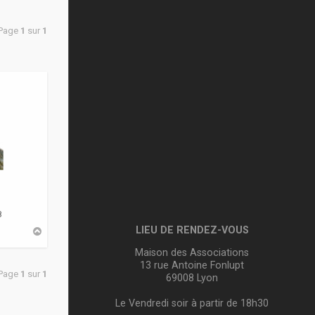
 Page
1
sur
1
8
LIEU DE RENDEZ-VOUS
H
a
u
Maison des Associations
t
13 rue Antoine Fonlupt
 Page
1
sur
1
69008 Lyon
Le Vendredi soir à partir de 18h30