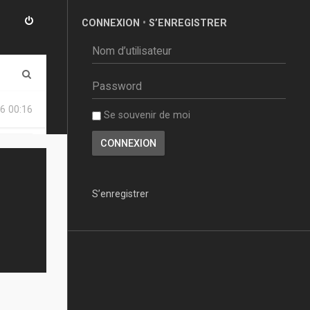
CONNEXION
•
S’ENREGISTRER
R
e
6 00:16
Se souvenir de moi
c
h
e
r
S’enregistrer
c
h
e
r