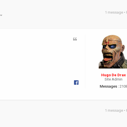
1 message •
he avancée
Hugo De Drax
Site Admin
Messages :
210
1 message •