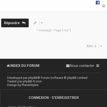
t
Répondre
1 message • Page
1
sur
1
Aller à
INDEX DU FORUM
Nous contacter
Développé par
phpBB
® Forum Software © phpBB Limited
Traduit par
phpBB-fr.com
Design by
PlanetStyles
CONNEXION
•
S’ENREGISTRER