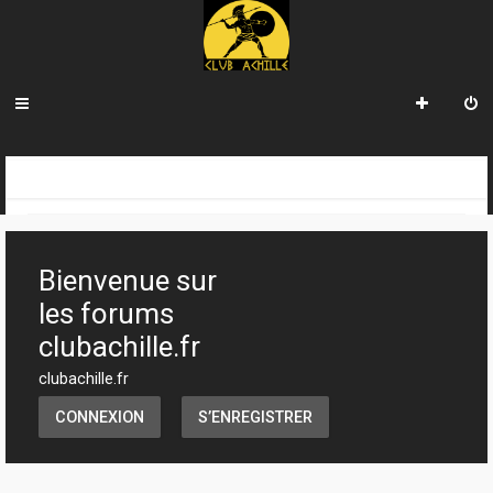
R
INDEX DU FORUM
CLUB ACHILLE
VENDREDI SOIR D'ACHILLE
e
c
Bienvenue sur
h
les forums
e
clubachille.fr
r
clubachille.fr
c
CONNEXION
S’ENREGISTRER
h
e