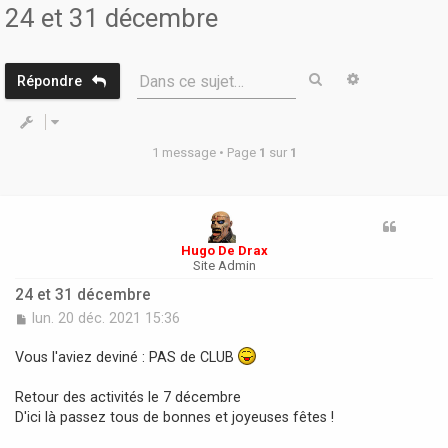
r
24 et 31 décembre
Rechercher
Recherche 
Dans ce sujet…
Répondre
1 message • Page
1
sur
1
Hugo De Drax
Site Admin
24 et 31 décembre
M
lun. 20 déc. 2021 15:36
e
s
Vous l'aviez deviné : PAS de CLUB
s
a
Retour des activités le 7 décembre
g
D'ici là passez tous de bonnes et joyeuses fêtes !
e