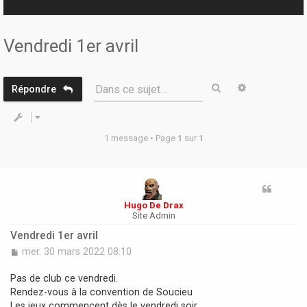
r
Vendredi 1er avril
Rechercher
Recherche 
Dans ce sujet…
Répondre
1 message • Page
1
sur
1
Hugo De Drax
Site Admin
Vendredi 1er avril
M
mer. 30 mars 2022 08:10
e
s
Pas de club ce vendredi.
s
Rendez-vous à la convention de Soucieu
a
Les jeux commencent dès le vendredi soir.