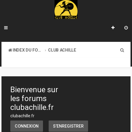
R
INDEX DU FORUM
CLUB ACHILLE
e
VENDREDI SOIR D'ACHILLE
c
h
e
Bienvenue sur
r
les forums
c
clubachille.fr
h
clubachille.fr
e
CONNEXION
S’ENREGISTRER