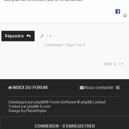
g
e
t
Répondre
1 message • Page
1
sur
1
Aller à
INDEX DU FORUM
Nous contacter
Développé par
phpBB
® Forum Software © phpBB Limited
Traduit par
phpBB-fr.com
Design by
PlanetStyles
CONNEXION
•
S’ENREGISTRER